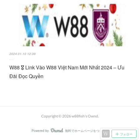
2024.01.10 12:39
W88 🎖️ Link Vào W88 Việt Nam Mới Nhất 2024 – Ưu
Đãi Đọc Quyền
Copyright ©
2026
w88fish's Ownd
.
Powered by
無料でホームページをつくろう
AmebaOwnd
フォロー